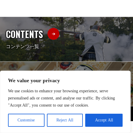
CONTENTS
コンテンツ一覧
CONTACT
We value your privacy
お問い合わせ
We use cookies to enhance your browsing experience, serve
personalised ads or content, and analyse our traffic. By clicking
"Accept All", you consent to our use of cookies.
Copyright © 2025 Premium Shiroishi Japan Project. All rights reserved.
Customise
Reject All
Accept All