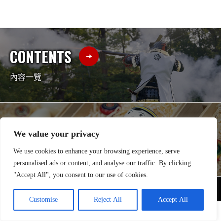
CONTENTS
內容一覽
CONTACT
We value your privacy
聯絡我們
We use cookies to enhance your browsing experience, serve
personalised ads or content, and analyse our traffic. By clicking
"Accept All", you consent to our use of cookies.
Copyright © 2025 Premium Shiroishi Japan Project. All rights reserved.
Customise
Reject All
Accept All