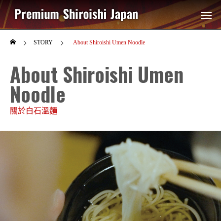
STORY
About Shiroishi Umen Noodle
About Shiroishi Umen
Noodle
關於白石溫麵