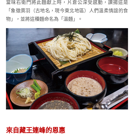
當味右衛門將此麵獻上時，片倉公深受感動，讚揚這是
「象徵奧羽（古地名，現今東北地區）人們溫柔情誼的食
物」，並將這種麵命名為「溫麵」。
來自藏王連峰的恩惠