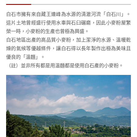
白石市擁有來自藏王連峰為水源的清澈河流「白石川」。
這片土地曾經盛行使用水車與石臼碾磨，因此小麥粉屋繁
榮一時，小麥粉的生產也曾極為興盛。
白石地區出產的高品質小麥粉，加上潔淨的水源、溫暖乾
燥的氣候等優越條件，讓白石得以長年製作出極為美味且
優良的「溫麵」。
（註）並非所有都是用溫麵都是使用白石產的小麥粉。