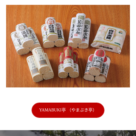
YAMABUKI亭 （やまぶき亭）