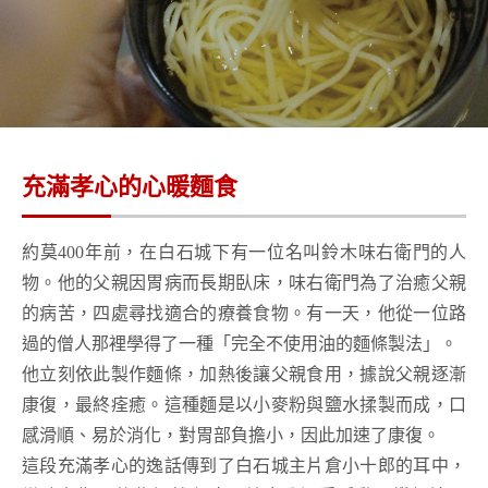
充滿孝心的心暖麵食
約莫400年前，在白石城下有一位名叫鈴木味右衛門的人
物。他的父親因胃病而長期臥床，味右衛門為了治癒父親
的病苦，四處尋找適合的療養食物。有一天，他從一位路
過的僧人那裡學得了一種「完全不使用油的麵條製法」。
他立刻依此製作麵條，加熱後讓父親食用，據說父親逐漸
康復，最終痊癒。這種麵是以小麥粉與鹽水揉製而成，口
感滑順、易於消化，對胃部負擔小，因此加速了康復。
這段充滿孝心的逸話傳到了白石城主片倉小十郎的耳中，