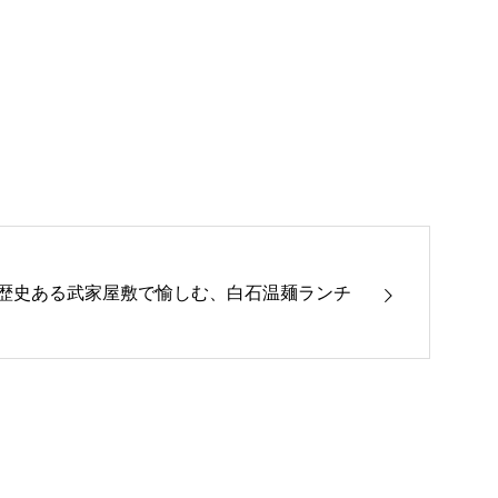
歴史ある武家屋敷で愉しむ、白石温麺ランチ